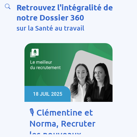
Retrouvez l'intégralité de
notre Dossier 360
sur la Santé au travail
18 JUIL 2025
🎙️ Clémentine et
Norma, Recruter
les nouveaux