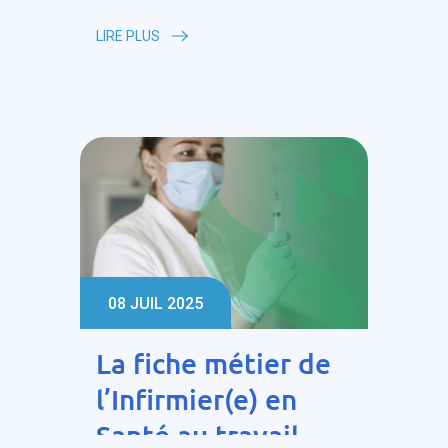
profils de la Santé
LIRE PLUS
au travail
08 JUIL 2025
La fiche métier de
l’Infirmier(e) en
Santé au travail