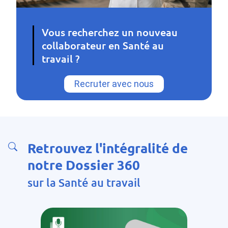
Vous recherchez un nouveau
collaborateur en Santé au
travail ?
Recruter avec nous
Retrouvez l'intégralité de
notre Dossier 360
sur la Santé au travail