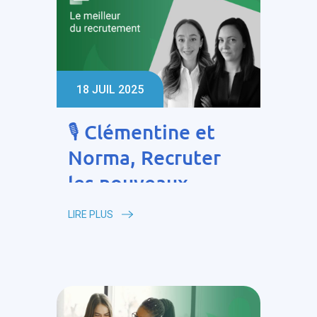
18 JUIL 2025
🎙️ Clémentine et
Norma, Recruter
les nouveaux
profils de la Santé
LIRE PLUS
au travail