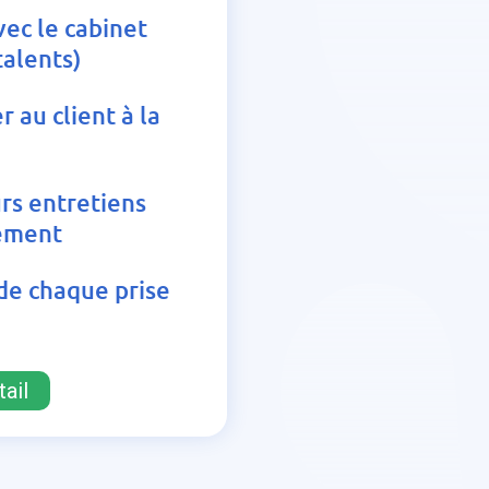
vec le cabinet
talents)
 au client à la
rs entretiens
nement
de chaque prise
ail