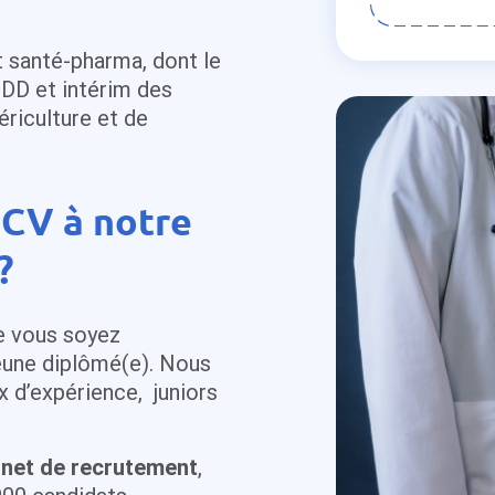
 santé-pharma, dont le
CDD et intérim des
ériculture et de
 CV à notre
?
e vous soyez
eune diplômé(e). Nous
x d’expérience, juniors
inet de recrutement
,