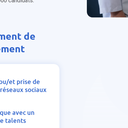
000 candidats.
ement de
tement
ou/et prise de
s réseaux sociaux
ique avec un
e talents