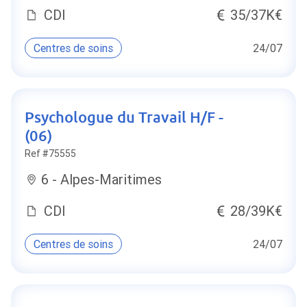
CDI
35/37K€
Centres de soins
24/07
Psychologue du Travail H/F -
(06)
Ref #75555
6 - Alpes-Maritimes
CDI
28/39K€
Centres de soins
24/07