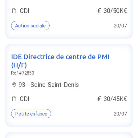
CDI
30/50K€
Action sociale
20/07
IDE Directrice de centre de PMI
(H/F)
Ref #72850
93 - Seine-Saint-Denis
CDI
30/45K€
Petite enfance
20/07