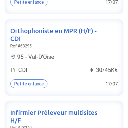
Petite enfance
17/07
Orthophoniste en MPR (H/F) -
CDI
Ref #68295
95 - Val-D'Oise
CDI
30/45K€
Petite enfance
17/07
Infirmier Préleveur multisites
H/F
Ref #78240