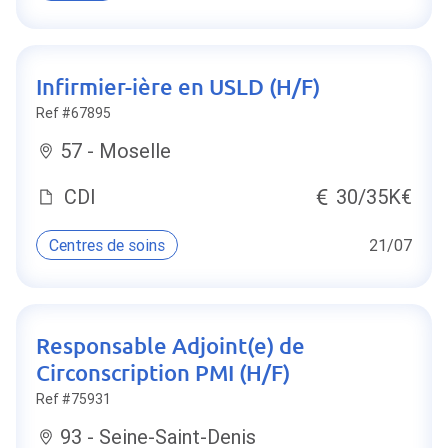
Infirmier-ière en USLD (H/F)
Ref #67895
57 - Moselle
CDI
30/35K€
Centres de soins
21/07
Responsable Adjoint(e) de
Circonscription PMI (H/F)
Ref #75931
93 - Seine-Saint-Denis