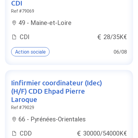
CDI
Ref #79069
49 - Maine-et-Loire
CDI
28/35K€
Action sociale
06/08
Iinfirmier coordinateur (Idec)
(H/F) CDD Ehpad Pierre
Laroque
Ref #79029
66 - Pyrénées-Orientales
CDD
30000/54000K€