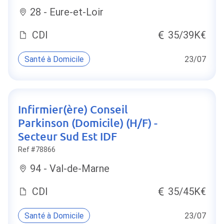
28 - Eure-et-Loir
CDI
35/39K€
Santé à Domicile
23/07
Infirmier(ère) Conseil
Parkinson (Domicile) (H/F) -
Secteur Sud Est IDF
Ref #78866
94 - Val-de-Marne
CDI
35/45K€
Santé à Domicile
23/07