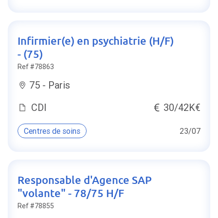
Infirmier(e) en psychiatrie (H/F)
- (75)
Ref #78863
75 - Paris
CDI
30/42K€
Centres de soins
23/07
Responsable d'Agence SAP
"volante" - 78/75 H/F
Ref #78855