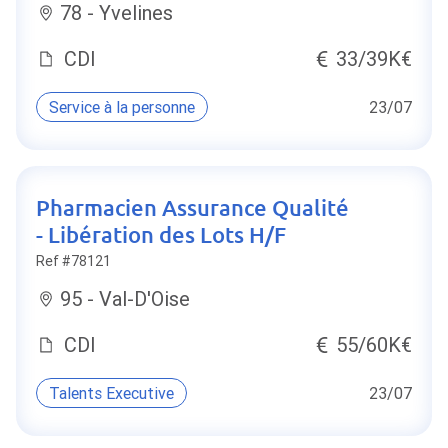
78 - Yvelines
CDI
33/39K€
Service à la personne
23/07
Pharmacien Assurance Qualité
- Libération des Lots H/F
Ref #78121
95 - Val-D'Oise
CDI
55/60K€
Talents Executive
23/07