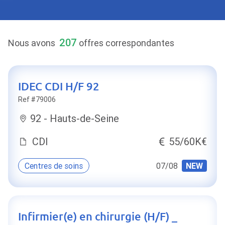
207
Nous avons
offres correspondantes
IDEC CDI H/F 92
Ref #79006
92 - Hauts-de-Seine
CDI
55/60K€
Centres de soins
07/08
NEW
Infirmier(e) en chirurgie (H/F) _