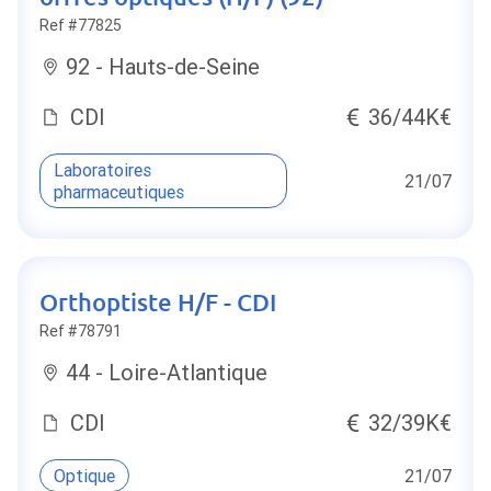
Ref #77825
92 - Hauts-de-Seine
CDI
36/44K€
Laboratoires
21/07
pharmaceutiques
Orthoptiste H/F - CDI
Ref #78791
44 - Loire-Atlantique
CDI
32/39K€
Optique
21/07