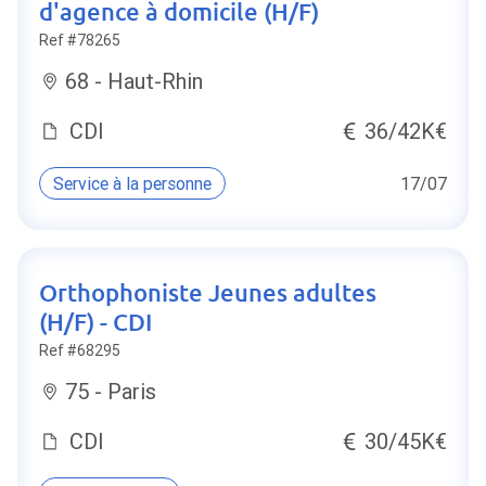
d'agence à domicile (H/F)
Ref #78265
68 - Haut-Rhin
CDI
36/42K€
Service à la personne
17/07
Orthophoniste Jeunes adultes
(H/F) - CDI
Ref #68295
75 - Paris
CDI
30/45K€