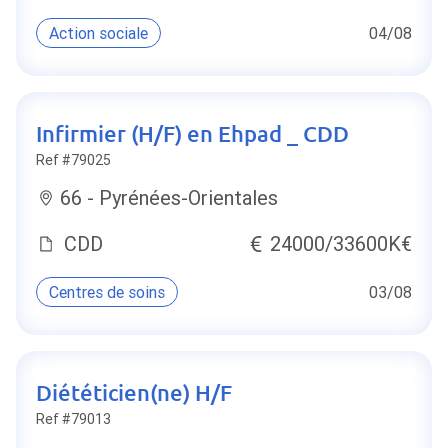
Action sociale
04/08
Infirmier (H/F) en Ehpad _ CDD
Ref #79025
66 - Pyrénées-Orientales
CDD
24000/33600K€
Centres de soins
03/08
Diététicien(ne) H/F
Ref #79013