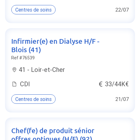
Centres de soins
22/07
Infirmier(e) en Dialyse H/F -
Blois (41)
Ref #76539
41 - Loir-et-Cher
CDI
33/44K€
Centres de soins
21/07
Chef(fe) de produit sénior
offres optiques (H/F) (92)