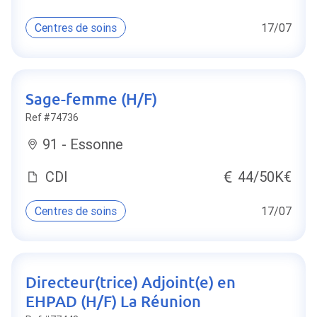
Centres de soins
17/07
Sage-femme (H/F)
Ref #74736
91 - Essonne
CDI
44/50K€
Centres de soins
17/07
Directeur(trice) Adjoint(e) en
EHPAD (H/F) La Réunion