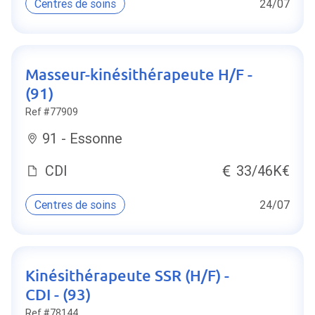
Centres de soins
24/07
Masseur-kinésithérapeute H/F -
(91)
Ref #77909
91 - Essonne
CDI
33/46K€
Centres de soins
24/07
Kinésithérapeute SSR (H/F) -
CDI - (93)
Ref #78144