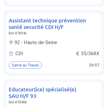
Assistant technique prévention
santé securité CDI H/F
Ref #78946
92 - Hauts-de-Seine
CDI
35/36K€
Santé au Travail
29/07
Educateur(ice) spécialisé(e)
SAU H/F 93
Ref #78488