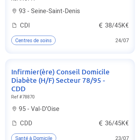
93 - Seine-Saint-Denis
CDI
38/45K€
Centres de soins
24/07
Infirmier(ère) Conseil Domicile
Diabète (H/F) Secteur 78/95 -
CDD
Ref #78870
95 - Val-D'Oise
CDD
36/45K€
Santé à Domicile
23/07