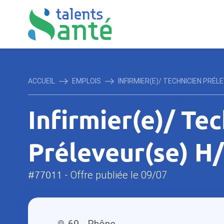
ACCUEIL
EMPLOIS
INFIRMIER(E)/ TECHNICIEN PRÉLEV
Infirmier(e)/ Te
Préleveur(se) H/F
#77011
- Offre publiée le 09/07
69 - Rhône