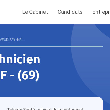
Le Cabinet
Candidats
Entrepr
EUR(SE) H/F ...
chnicien
 - (69)
Talents Santé, cabinet de recrutement