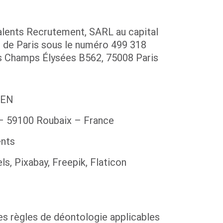
alents Recrutement, SARL au capital
S de Paris sous le numéro 499 318
es Champs Élysées B562, 75008 Paris
LEN
– 59100 Roubaix – France
ents
s, Pixabay, Freepik, Flaticon
es règles de déontologie applicables