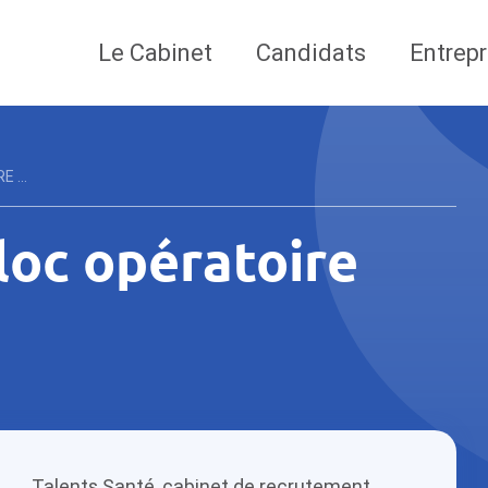
Le Cabinet
Candidats
Entrepr
 ...
bloc opératoire
Talents Santé, cabinet de recrutement