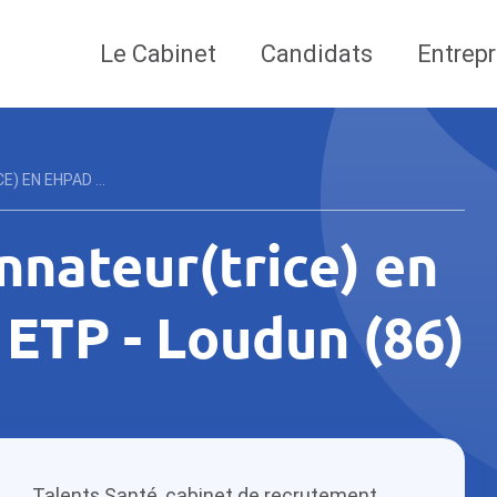
Le Cabinet
Candidats
Entrepr
 EN EHPAD ...
nateur(trice) en
 ETP - Loudun (86)
Talents Santé, cabinet de recrutement