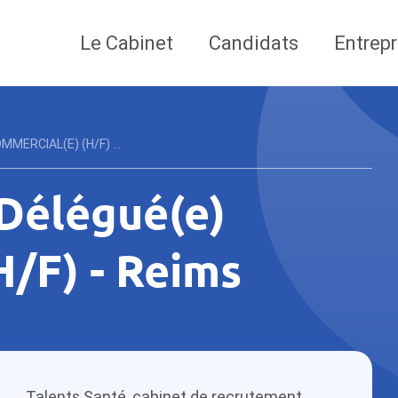
Le Cabinet
Candidats
Entrepr
MERCIAL(E) (H/F) ...
Délégué(e)
H/F) - Reims
Talents Santé, cabinet de recrutement