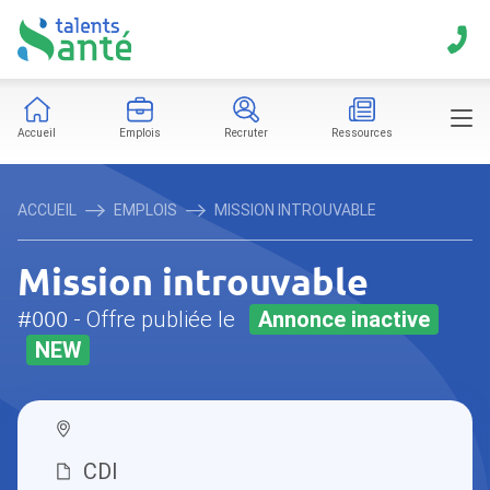
Accueil
Emplois
Recruter
Ressources
ACCUEIL
EMPLOIS
MISSION INTROUVABLE
Mission introuvable
#000
- Offre publiée le
Annonce inactive
NEW
CDI