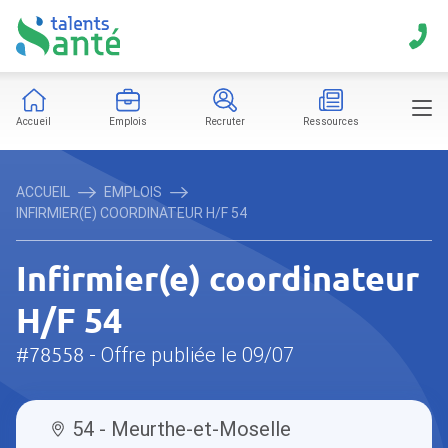
Accueil
Emplois
Recruter
Ressources
ACCUEIL
EMPLOIS
INFIRMIER(E) COORDINATEUR H/F 54
Infirmier(e) coordinateur
H/F 54
#78558
- Offre publiée le 09/07
54 - Meurthe-et-Moselle