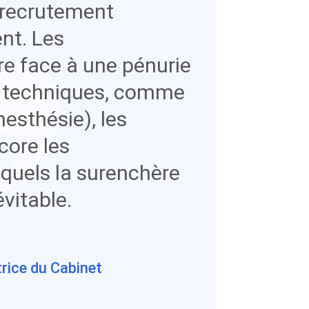
e recrutement
ent. Les
re face à une pénurie
s techniques, comme
nesthésie), les
core les
squels la surenchère
évitable.
rice du Cabinet