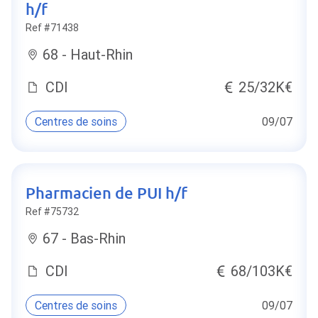
h/f
Ref #71438
68 - Haut-Rhin
CDI
25/32K€
Centres de soins
09/07
Pharmacien de PUI h/f
Ref #75732
67 - Bas-Rhin
CDI
68/103K€
Centres de soins
09/07