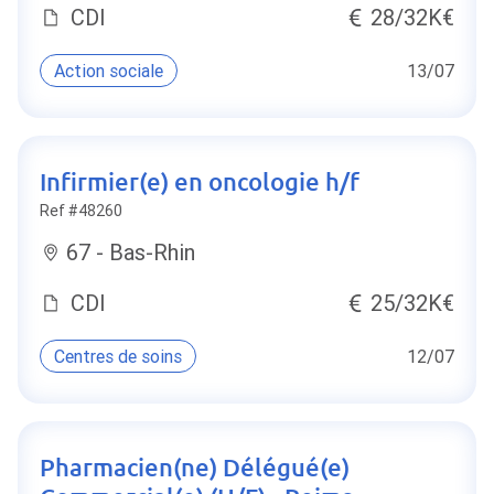
CDI
28/32K€
Action sociale
13/07
Infirmier(e) en oncologie h/f
Ref #48260
67 - Bas-Rhin
CDI
25/32K€
Centres de soins
12/07
Pharmacien(ne) Délégué(e)