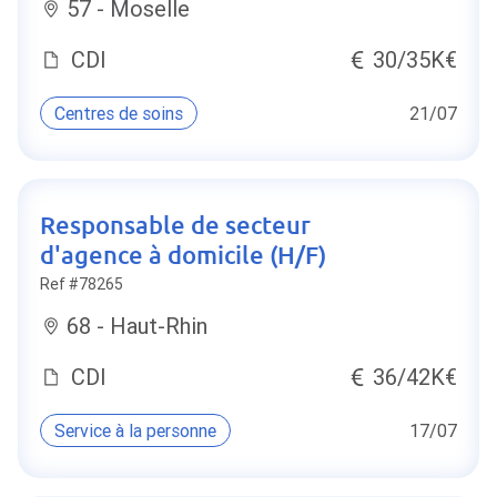
57 - Moselle
CDI
30/35K€
Centres de soins
21/07
Responsable de secteur
d'agence à domicile (H/F)
Ref #78265
68 - Haut-Rhin
CDI
36/42K€
Service à la personne
17/07