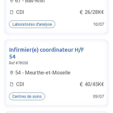
67 - Bas-Rhin
CDI
26/28K€
Laboratoires d'analyse
10/07
Infirmier(e) coordinateur H/F
54
Ref #78558
54 - Meurthe-et-Moselle
CDI
40/45K€
Centres de soins
09/07