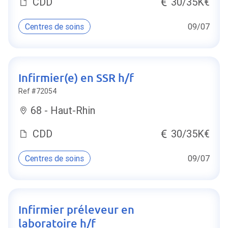
CDD
30/35K€
Centres de soins
09/07
Infirmier(e) en SSR h/f
Ref #72054
68 - Haut-Rhin
CDD
30/35K€
Centres de soins
09/07
Infirmier préleveur en
laboratoire h/f