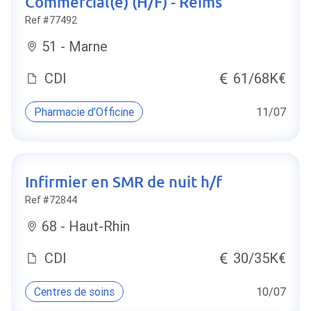
Commercial(e) (H/F) - Reims
Ref #77492
51 - Marne
CDI
61/68K€
Pharmacie d’Officine
11/07
Infirmier en SMR de nuit h/f
Ref #72844
68 - Haut-Rhin
CDI
30/35K€
Centres de soins
10/07