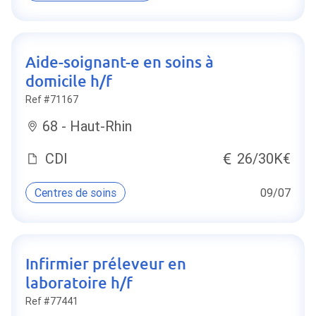
Aide-soignant-e en soins à
domicile h/f
Ref #71167
68 - Haut-Rhin
CDI
26/30K€
Centres de soins
09/07
Infirmier préleveur en
laboratoire h/f
Ref #77441