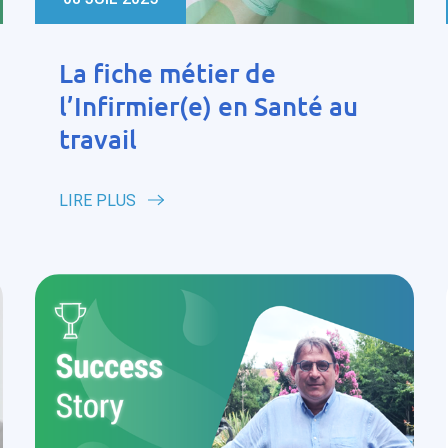
La fiche métier de
l’Infirmier(e) en Santé au
travail
LIRE PLUS